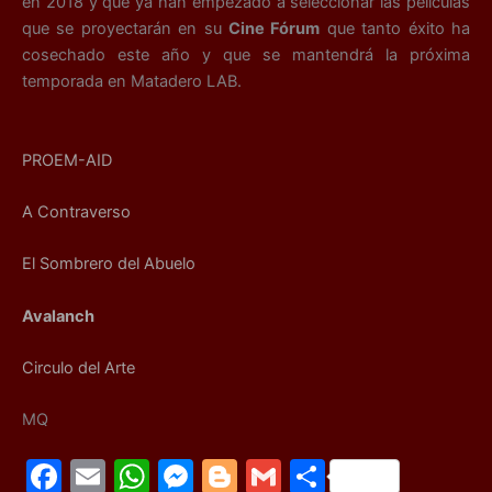
en 2018 y que ya han empezado a seleccionar las películas
que se proyectarán en su
Cine Fórum
que tanto éxito ha
cosechado este año y que se mantendrá la próxima
temporada en Matadero LAB.
PROEM-AID
A Contraverso
El Sombrero del Abuelo
Avalanch
Circulo del Arte
MQ
F
E
W
M
Bl
G
C