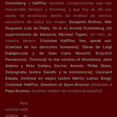
Schonberg
o
Halffter
escriben composiciones que han
trascendido tiempos y fronteras, y que hoy en día son
objeto de enseñanza dentro de multitud de centros
educativos de todos los niveles:
Benjamin Britten,
War
Requiem
; Luis de Pablo,
Yo lo vi
; Arnold Schönberg,
Un
superviviente de Varsovia
; Michael Tippet,
Un niño de
nuestro tiempo
;
Cristobal Halffter,
Yes, speak out
,
(Cantata de los derechos humanos); Obras de Luigi
Dallapiccola y de Gian Carlo Menotti; Krzyztof
Penderecki,
Threnody to the victims of Hiroshima
; John
Adams y Pete Sellars,
Doctor Atomic
; Philip Glass,
Satyagraha
(sobre Gandhi y la noviolencia); Lleonard
Balada,
Sinfonía en negro
(sobre Martin Luther King);
Cristobal Halffter,
Gaudium et Spes-Beunza
(dedicada a
Pepe Beúnza
, el primer objetor de conciencia español).
Para
concluir este
análisis es