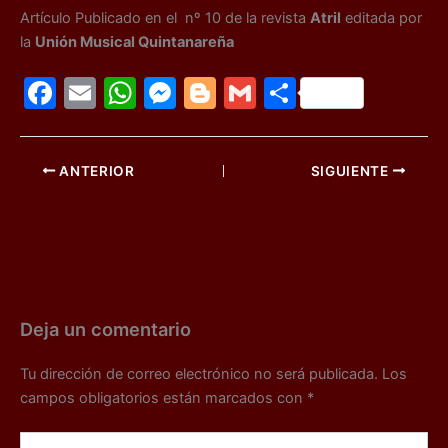
Artículo Publicado en el nº 10 de la revista
Atril
editada por
la
Unión Musical Quintanareña
F
E
W
M
Bl
G
C
a
m
h
e
o
m
o
c
ai
at
s
g
ai
m
ANTERIOR
SIGUIENTE
e
l
s
s
g
l
p
b
A
e
er
ar
o
p
n
tir
o
p
g
k
er
Deja un comentario
Tu dirección de correo electrónico no será publicada.
Los
campos obligatorios están marcados con
*
Escribe