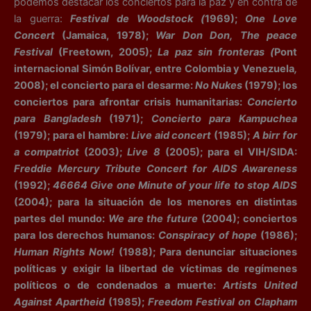
podemos destacar los conciertos para la paz y en contra de
la guerra:
Festival de Woodstock (
1969);
One Love
Concert
(Jamaica, 1978);
War Don Don, The peace
Festival
(Freetown, 2005);
La paz sin fronteras (
Pont
internacional Simón Bolívar, entre Colombia y Venezuela
,
2008); el concierto para el desarme:
No Nukes
(1979); los
conciertos para afrontar crisis humanitarias:
Concierto
para Bangladesh
(1971);
Concierto para Kampuchea
(1979); para el hambre:
Live aid concert
(1985);
A birr for
a compatriot
(2003);
Live 8
(2005); para el VIH/SIDA:
Freddie Mercury Tribute Concert for AIDS Awareness
(1992);
46664 Give one Minute of your life to stop AIDS
(2004); para la situación de los menores en distintas
partes del mundo:
We are the future
(2004); conciertos
para los derechos humanos:
Conspiracy of hope
(1986);
Human Rights Now!
(1988); Para denunciar situaciones
políticas y exigir la libertad de víctimas de regímenes
políticos o de condenados a muerte:
Artists United
Against Apartheid
(1985);
Freedom Festival on Clapham