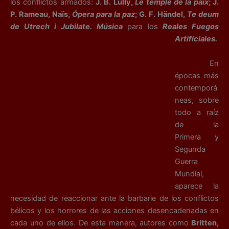
los conflictos armados:
J. B. Lully,
Le temple de la paix
; J.
P. Rameau, Naïs,
Ópera para la paz
; G. F. Händel,
Te deum
de Utrech i Jubilate. Música
para los
Reales Fuegos
Artificiales.
En
épocas más
contemporá
neas, sobre
todo a raíz
de la
Primera y
Segunda
Guerra
Mundial,
aparece la
necesidad de reaccionar ante la barbarie de los conflictos
bélicos y los horrores de las acciones desencadenadas en
cada uno de ellos. De esta manera, autores como
Britten,