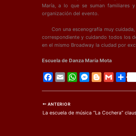
María, a lo que se suman familiares
organización del evento.
Con una escenografía muy cuidada, más
correspondiente y cuidando todos los det
en el mismo Broadway la ciudad por exce
Escuela de Danza María Mota
F
E
W
M
Bl
G
C
a
m
h
e
o
m
o
c
ai
at
s
g
ai
m
e
l
s
s
g
l
p
ANTERIOR
b
A
e
er
ar
o
p
n
tir
o
p
g