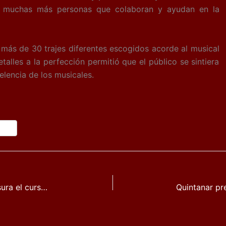
 y muchas más personas que colaboran y ayudan en la
 de 30 trajes diferentes escogidos acorde al musical
alles a la perfección permitió que el público se sintiera
lencia de los musicales.
La escuela de música “La Cochera” clausura el curso con un gran concierto en la Pista Jardín Colón de Quintanar de la Orden