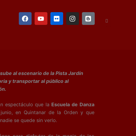
F
Y
F
I
B
a
o
l
n
l
c
u
i
s
o
e
t
c
t
g
b
u
k
a
g
o
b
r
g
e
o
e
r
r
k
a
m
ube al escenario de la Pista Jardín
ia y transportar al público al
ón.
ran espectáculo que la
Escuela de Danza
junio, en Quintanar de la Orden y que
 nadie se quede sin verlo.
neo para disfrutar de la magia de los