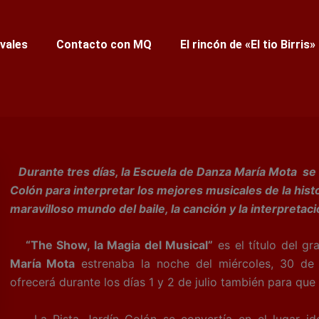
ivales
Contacto con MQ
El rincón de «El tio Birris»
Durante tres días, la Escuela de Danza María Mota se s
Colón para interpretar los mejores musicales de la histor
maravilloso mundo del baile, la canción y la interpretaci
“The Show, la Magia del Musical”
es el título del g
María Mota
estrenaba la noche del miércoles, 30 de 
ofrecerá durante los días 1 y 2 de julio también para que
La Pista Jardín Colón se convertía en el lugar idó