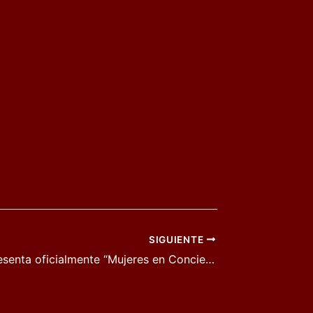
SIGUIENTE
Quintanar presenta oficialmente “Mujeres en Concierto” en su segunda edición. 11 de julio Pista Jardín, 21:30 h.